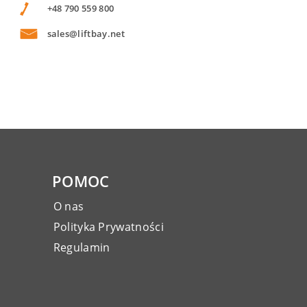
+48 790 559 800
sales@liftbay.net
POMOC
O nas
Polityka Prywatności
Regulamin