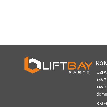
KON
DZI
+48 7
+48 7
domin
KSIĘ