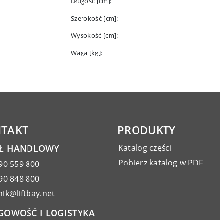
Długość [cm]:
Szerokość [cm]:
Wysokość [cm]:
Waga [kg]:
TAKT
PRODUKTY
AŁ HANDLOWY
Katalog części
Pobierz katalog w PDF
90 559 800
90 848 800
ik@liftbay.net
GOWOŚĆ I LOGISTYKA