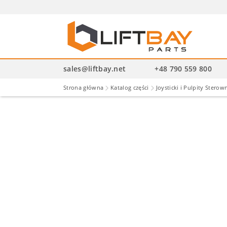
Wysz
pro
sales@liftbay.net
+48 790 559 800
Strona główna
Katalog części
Joysticki i Pulpity Sterow