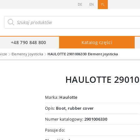
DE
EN
PL
ukiwarka
duktów
+48 790 848 800
Katalog części
nicze
Elementy joysticka
HAULOTTE 2901006330 Element joysticka
HAULOTTE 290100
Marka:
Haulotte
Opis:
Boot, rubber cover
Numer katalogowy:
2901006330
Pasuje do: