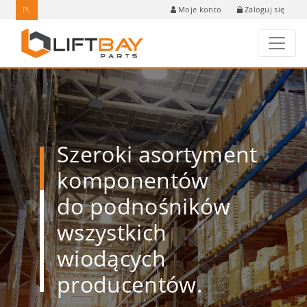
PL
Zaloguj się
Moje konto
Szeroki asortyment
komponentów
do podnośników
wszystkich
wiodących
producentów.